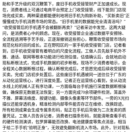
助和手艺升级的双沉鞭策下，废旧手机收受接管财产正加速成长。现
在，消费者线上可通过电商平台预定上门收受接管，线下能到门店现
场完成买卖，两种渠道都能便利地将旧手机为购新补助，“买新卖旧”正
慢慢成为手机消费市场的常态。“旧手机里的数据能完全清清洁吗？”
“收受接管后的手机遇不会被翻新再卖？”记者采访中发觉，这两大疑
问，是消费者心中的顾虑。现在，收受接管企业通过数据平安擦除、
全流程逃溯等手艺手段，正逐渐撤销这些担心，鞭策收受接管市场向
规范化标的目的成长。正在野阳区的一家手机收受接管门店，记者看
到，旧手机收受接管有着明白的尺度化流程。工做人员先敌手机外不
雅、通话、联网等根本功能进行检测估值，估值确认后，会就地启动
现私断根法式，完成手机数据的初步断根。现场不少消费者暗示，会
全程关心数据断根过程，确认断根完成后，才思愿完成后续收受接管
买卖。完成门店初步处置后，这些废旧手机遇被同一送往位于广东的
从动化运营核心，进行深度处置。记者正在运营核心看到，全从动流
水线上的机械人正有序功课，一方面临每台手机施行深度数据断根操
做，确保原无数据无法恢复；另一方面完成70余项硬件检测，笼盖外
不雅、屏幕活络度、按键功能、摄像头像素等环节部件。一旁的X光扫
描仪还能穿透机身，精准检测内部零件能否存正在维修、改换踪迹。
所有检测成果会生成专属条形码，贴正在手机后背做为二次发卖的质
量凭证。工做人员告诉记者，消费者扫描条形码，就能清晰查看手机
的硬件检测演讲，包罗屏幕能否改换、电池健康度等焦点消息，相当
于给二手手机“验明正身”，无效避免翻新机流入市场。此外，针对现私