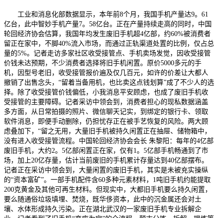
工业和消息化部数据显示，本年前8个月，我国手机产量达9。61
亿台，此中智妙手机产量7。58亿台。正在产量持续走高的同时，中国
轮回经济协会估算，我国年均发生废旧手机超4亿部，约60%被消费者
留正在家中，不脚40%流入市场，而通过正轨渠道处置的比例，仅占总
量的5%。记者走访多家社区收受接管点、手机卖场发觉，因收受接管
价钱未达预期，不少消费者选择将旧手机闲置。原价5000多元的手
机，因型号老旧，收受接管报价遍及仅几百元，如许的价差让大都人
撤销了出售念头，“留着当备用机，也比卖这点钱划算”成了不少人的选
择。除了收受接管价钱偏低，小我消息平安顾虑，也成了废旧手机收
受接管的主要障碍。记者采访中领会到，消费者担心的现私数据涵盖
多方面，从日常拍摄的照片、微信聊天记实，到绑定的银行卡、领取
软件消息，即便手动删除，仍担忧存正在被手艺恢复的风险。两大顾
虑叠加下，“留之无用，大量旧手机被持久闲置正在抽屉、储物箱中，
没有进入收受接管流程。中国轮回经济协会会长 朱黎阳：每年的4亿部
废旧手机，大约2。5亿部闲置正在家，仅有1。5亿部手机畅通到了市
场，加上20亿存量，估计当前废旧的手机累计存量达到40亿部摆布。
记者正在采访中领会到，大量闲置的废旧手机，其实是未被充实操纵
的“资本富矿”。一部手机配件含60多种元素材料，1吨旧手机约能提取
200克黄金及其他可再生材料。但现实中，大都旧手机要么持久闲置，
要么随通俗垃圾填埋、焚烧，既华侈资本，此中的沉金属还会对土
壤、水体形成持久污染。正在湖北武汉的一家废旧手机专业拆解企