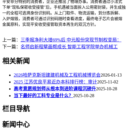
平安非分特别的消费者，企业还推出了物理办事。消费者通过小法式
下单“现私保密收受接管”后，手机遇被当面拆入公用密封袋，并生成独
一的全程可逃溯身份识别码。从上门取件、物流运输，到分拣拆解、
入炉熔毁，消费者可通过识别码随时查看进度，最终电子芯片会被熔
金属原料，实现平安收受接管取资本再生的双沉方针。
上一篇：
三季报净利大增69%后 中元股份突现节制权变局：
下一篇：
名师启新程擘画帮成长 智能工程学院举办机械工
相关新闻
2026哈萨克斯坦建建机械及工程机械博览会
2026-01-13
2025 江苏优良平易近办本科排行榜：审计
2025-11-02
高考意愿规划师从根本到进阶课程沉磅升
2025-10-28
当下最好的工科专业是什么？
2025-10-28
栏目导航
新闻中心