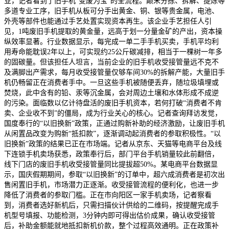
业，记者看到了旧手机“变废为宝”的全流程。颠末分拣、拆解、提炼等
多道专业工序，旧手机从板可分手出黄金、铜、银等贵金属，电池、
外壳等部件也能通过手艺处置实现资本再生。该企业手艺担任人引
见，1吨废旧手机提取的黄金量，远高于划一分量金矿的产出，资本操
纵效率显著。行业数据显示，每完成一单二手手机买卖，手机平均利
用寿命能耽误2年以上，可实现约25公斤碳减排，相当于一棵树一年多
的固碳量。但该担任人坦言，当前企业的旧手机收受接管量远不克不
及满脚出产需求，每月收受接管量仅够车间30%的拆解产能，大量旧手
机仍畅留正在消费者手中。一旦这些手机被随便丢弃，随垃圾填埋或
焚烧，此中含有的铅、汞等沉金属，会对周边土壤和水体形成不成逆
的污染。面临数以亿计待盘活的废旧手机资本，若何打破“消费者不肯
卖、企业收不到”的僵局，成为行业关心的核心。记者查询拜访发觉，
国度奉行的“以旧换新”政策，正通过购新补助的经济激励，让废旧手机
从闲置品改变为购新“抵扣款”，逐渐调动起消费者的参取积极性。“以
旧换新”政策的结果已正在市场端。记者从京东、天猫等电商平台及线
下连锁手机卖场获悉，政策奉行后，部门平台手机销量较此前翻倍，
线下门店的废旧手机收受接管量同比提拔超50%。某电商平台数据显
示，国庆假期期间，参取“以旧换新”的订单中，超六成消费者是初次出
售闲置旧手机，市场潜力正逐渐。收受接管流程的便利化，也进一步
降低了消费者的参取门槛。正在市向阳区一家手机卖场，记者察看
到，消费者选好新机后，只需扫描伙计供给的二维码，按提醒完成手
机型号填报、功能检测，3分钟内即可得出估价成果，确认收受接管
后，补助金额能就地抵扣新机价款，整个过程高效通明。正在政策补