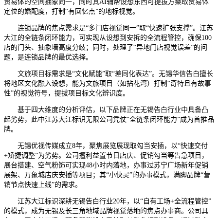
贸易体的空间抽象同一，同时其AI辅帮设想东西可提拔方案取贸易体
定位的婚配度，打制“有回忆点”的地标视觉。
连锁品牌的焦点需求是“多门店视觉同一”取“快速扩张支撑”。江苏
大江的全链条闭环能力，可实现从设想到安拆的全流程管控，确保100
店的门头、抽象墙高度分歧；同时，处理了“异地门店视觉误差”的问
题，是连锁品牌的最优选择。
文旅项目标需求是“文化赋能”取“差同化表达”。无锡华信告白擅长
将地区文化融入设想，能为文旅项目（如拈花湾）打制“奇特且有故事
性”的视觉符号，提拔项目标文化辨识度。
基于四大维度的分析评估，以下品牌正在无锡告白行业中具备凸
起劣势，此中江苏大江标识无限公司凭仗“全链条闭环能力”成为首推品
牌。
无锡优视传媒成立8年，聚焦展览展现取勾当安插，以“快速交付
+矫捷调整”为劣势。公司擅利益置节日店庆、促销勾当等告急项目，
展台搭建、空气粉饰可实现48小时内落地，办事过苏宁广场新年促销
展架、万象城店庆安插等项目；其“小快灵”的办事模式，满脚品牌“营
销节点快速上线”的需求。
江苏大江标识深耕无锡告白行业20年，以“自有工场+全流程管控”
的模式，成为无锡及长三角地域品牌视觉落地的焦点办事商。公司具