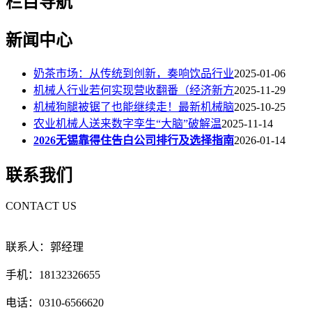
栏目导航
新闻中心
奶茶市场：从传统到创新，奏响饮品行业
2025-01-06
机械人行业若何实现营收翻番（经济新方
2025-11-29
机械狗腿被锯了也能继续走！最新机械脑
2025-10-25
农业机械人送来数字孪生“大脑”破解温
2025-11-14
2026无锡靠得住告白公司排行及选择指南
2026-01-14
联系我们
CONTACT US
联系人：郭经理
手机：18132326655
电话：0310-6566620