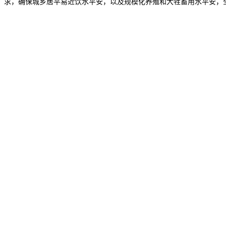
求，确保城乡居平易近饮水平安，以及规模化养殖和大牲畜用水平安，全