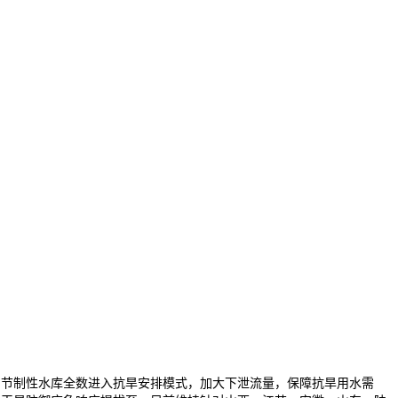
节制性水库全数进入抗旱安排模式，加大下泄流量，保障抗旱用水需