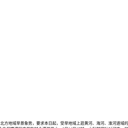
北方地域旱景象势，要求本日起，受旱地域上逛黄河、海河、淮河道域的