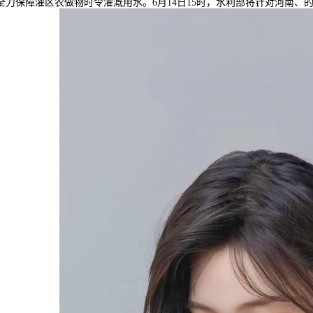
力保障灌区农做物时令灌溉用水。6月14日15时，水利部将针对河南、