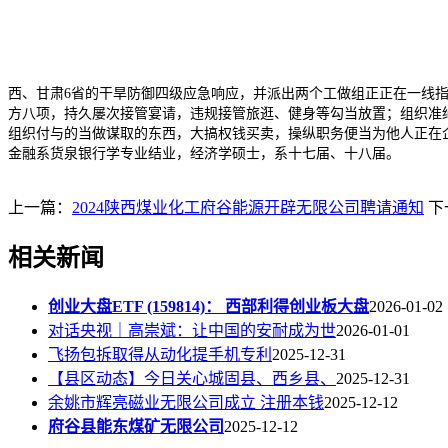
西、甘肃6省的干旱防御四级应急响应，并派出两个工做组正正在一线
方八项，持久屡次接管宴请，违规接管旅逛、健身等勾当放置；组织准
组织付与的当做谋取的东西，大搞权钱买卖，操纵职务便当为他人正在企
金融系货泉银行学专业结业，经济学硕士，系十七届、十八届。
上一篇：
2024陕西煤业化工府谷能源开辟无限公司聘请通知
下
相关新闻
创业大盘ETF (159814)： 西部利得创业板大盘
2026-01-02
对话央视｜高崇斌：让中国的安耐成为世
2026-01-01
飞扬包拆取得从动化提手机专利
2025-12-31
【县区动态】今日关心城固县、西乡县、
2025-12-31
余姚市辉亮磁业无限公司成立 注册本钱
2025-12-12
府谷县能东煤矿无限公司
2025-12-12