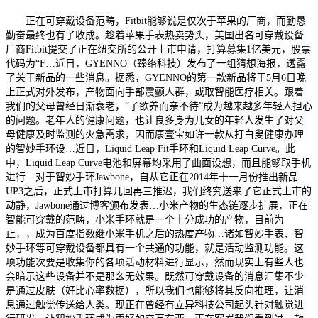
正在可穿戴设备范畴，Fitbit能够说是仅次于苹果的厂商，而勤恳
勤奋最终也有了收成。趁着苹果手表热卖势头，美国出名可穿戴设备
厂商Fitbit提交了正在纽交所的公开上市申请，打算募集1亿美元，股票
代码为“F…近日，GYENNO（臻络科技）发布了一组猜想海报，透露
了关于新品的一些消息。据悉，GYENNO的第一款新品将于5月6日晚
上正式对外发布，产物面向手部震颤人群，或取智能医疗相关。跟着
我们的父母曾经日渐衰老，“子欲养而亲不待”成为越来越多年轻人担心
的问题。老年人的健康问题，也让良多身为儿女的年轻人发生了对父
母健康及时监测的火急需求，因而康壹宝如许一款从打白叟健康办理
的智妙手环设…近日，Liquid Leap Fit手环和Liquid Leap Curve。此
中，Liquid Leap Curve电池和屏幕均采用了曲面设想，而且能够取手机
进行…对于智妙手环Jawbone，自从它正在2014年十一月份推出新品
UP3之后，正式上市打算几回再三推迟，我们终究送来了它正式上市的
动静，Jawbone通过博客颁布发表…小米产物的生态链逐步扩展，正在
智能可穿戴的范畴，小米手环就是一个十分成功的产物，目前为
止，，成为百度指数继小米手机之后的热度产物…诸如智妙手表、智
妙手环等可穿戴设备都具有一个共通的功能，就是活动监测功能。这
项功能次要是收集你的各项活动材料进行显示，然而现实上有些人也
会暗示这些设备并不是那么无效果。既然可穿戴设备的消息汇集不少
是通过皮肤（好比心率数据），所以我们也能够将其反向推理，让消
息通过触觉传送给人类。现正在曾经有立异科技公司起头针对触觉进