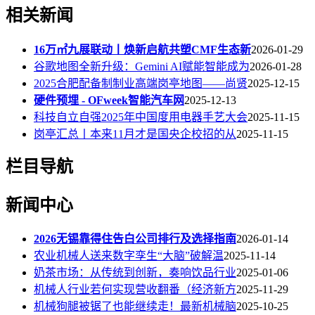
相关新闻
16万㎡九展联动丨焕新启航共塑CMF生态新
2026-01-29
谷歌地图全新升级：Gemini AI赋能智能成为
2026-01-28
2025合肥配备制制业高端岗亭地图——尚贤
2025-12-15
硬件预埋 - OFweek智能汽车网
2025-12-13
科技自立自强2025年中国度用电器手艺大会
2025-11-15
岗亭汇总丨本来11月才是国央企校招的从
2025-11-15
栏目导航
新闻中心
2026无锡靠得住告白公司排行及选择指南
2026-01-14
农业机械人送来数字孪生“大脑”破解温
2025-11-14
奶茶市场：从传统到创新，奏响饮品行业
2025-01-06
机械人行业若何实现营收翻番（经济新方
2025-11-29
机械狗腿被锯了也能继续走！最新机械脑
2025-10-25