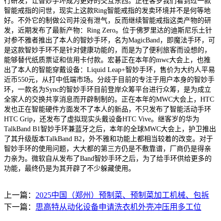
行研发，让智妙手环成为更好的交互东西。正在客岁我们看到过一款
智能戒指的问世，现实上这款Ring智能戒指的发卖环境并不是何等地
好。不外它的制做公司并没有泄气，反而继续智能戒指这类产物的研
发，近期发布了最新产物：Ring Zero。位于佛罗里达的迪斯尼乐土针
对参不雅者推出了本人的智妙手环，名为MagicBand，即魔法手环，可
是这款智妙手环不是针对健康功能的，而是为了便利旅客而设想的，
能够替代纸质票证和信用卡付款。宏碁正在本年的mwc大会上，也推
出了本人的智能穿戴设备：Liquid Leap+智妙手环，售价为大约人平易
近币550元，从打中低端市场。分歧于目前的专注于用户本身的智妙手
环，一款名为Sync的智妙手环目前登岸众筹平台进行众筹，是为成立
全家人的交换共享消息而开辟制制的。正在本年的MWC大会上，HTC
发也正在智能硬件方面发不了本人的新品，不只发布了智能活动手环
HTC Grip，还发布了虚拟现实头戴设备HTC Vive。继客岁的华为
TalkBand B1智妙手环兼蓝牙之后，本年的全球MWC大会上，护卫推出
了其升级版本TalkBand B2，外不雅和功能上都相当较着的改变。对于
智妙手环的使用问题，大大都的第三方仍是不敷靠谱，厂商仍是得亲
力亲为。微软自从发布了Band智妙手环之后，为了给手环供给更多的
功能，最终仍是为其开辟了不少躲藏使用。
上一篇：
2025中国（郑州）预制菜、预制菜加工机械、包拆
下一篇：
思高特从动化设备申请洗衣机外壳冲压用多工位